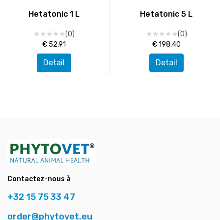
Hetatonic 1 L
Hetatonic 5 L
★
★
★
★
★
★
★
★
★
★
★
★
★
★
★
★
★
★
★
★
(0)
(0)
€ 52,91
€ 198,40
Detail
Detail
Contactez-nous à
+32 15 75 33 47
order@phytovet.eu