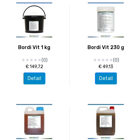
Bordi Vit 1 kg
Bordi Vit 230 g
★
★
★
★
★
★
★
★
★
★
★
★
★
★
★
★
★
★
★
★
(0)
(0)
€ 149,72
€ 49,13
Detail
Detail