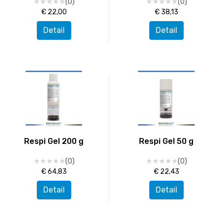
★
★
★
★
★
★
★
★
★
★
★
★
★
★
★
★
★
★
★
★
(0)
(0)
€ 22,00
€ 38,13
Detail
Detail
Respi Gel 200 g
Respi Gel 50 g
★
★
★
★
★
★
★
★
★
★
★
★
★
★
★
★
★
★
★
★
(0)
(0)
€ 64,83
€ 22,43
Detail
Detail