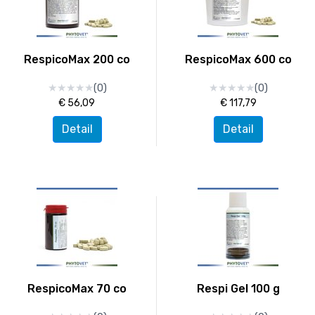
RespicoMax 200 co
RespicoMax 600 co
★
★
★
★
★
★
★
★
★
★
★
★
★
★
★
★
★
★
★
★
(0)
(0)
€ 56,09
€ 117,79
Detail
Detail
RespicoMax 70 co
Respi Gel 100 g